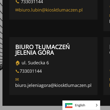
📞
733031144
✉biuro.lubin@kiosktlumaczen.pl
BIURO TŁUMACZEŃ
JELENIA GÓRA
🏠
ul. Sudecka 6
📞
733031144
✉
biuro.jeleniagora@kiosktlumaczen.pl
English