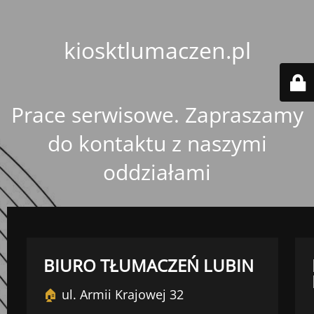
kiosktlumaczen.pl
Prace serwisowe. Zapraszamy
do kontaktu z naszymi
oddziałami
BIURO TŁUMACZEŃ LUBIN
🏠
ul. Armii Krajowej 32